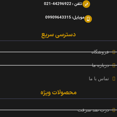
تلفن : 44296922-021
موبایل: 09909643315
دسترسی سریع
فروشگاه
درباره ما
تماس با ما
محصولات ویژه
درب ضد سرقت