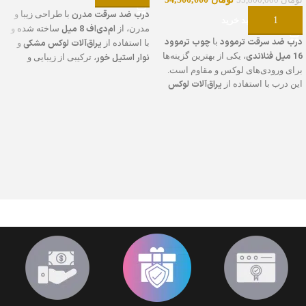
تومان
55,800,000
درب ضد سرقت مدرن
با طراحی زیبا و
افزودن به سبد خرید
ام‌دی‌اف 8 میل
مدرن، از
ساخته شده و
درب ضد سرقت ترموود
چوب ترموود
با
یراق‌آلات لوکس مشکی
با استفاده از
و
16 میل فنلاندی
، یکی از بهترین گزینه‌ها
نوار استیل خور
، ترکیبی از زیبایی و
برای ورودی‌های لوکس و مقاوم است.
امنیت را به ورودی شما می‌آورد. این
یراق‌آلات لوکس
این درب با استفاده از
رنگ پلی‌اورتان ترک
درب با
پوشش داده
مشکی
طراحی شده که علاوه بر ظاهر
شده که مقاومت بالا در برابر خط و خش
نوار استیل
زیبا، دوام و امنیت بالایی دارد.
و شرایط آب و هوایی را تضمین می‌کند.
دار
قفل کاله
به جذابیت ظاهری درب افزوده و
درب مدرن ضد سرقت دارای
110
مقاومت آن را نیز تقویت می‌کند. این
برای ایمنی بیشتر است و ابعاد آن
قفل کاله
در 210 سانتی‌متر
پهنای چهارچوب 18
درب دارای
، به عنوان یکی از
با
سانتی‌متر
ورق فولادی
بهترین قفل‌های ایمن در بازار، و ابعاد
است. همچنین، با
110 در 210 سانتی‌متر
پهنای چهارچوب
با
سرتاسری
4
و ساختاری مستحکم شامل
18 سانتی‌متر
ورق
است. ساختار آن با
پروفیل 20 در 40
4 لچکی
و
، امنیت و
فولادی سرتاسری
4
تقویت شده و شامل
استحکام این درب تضمین می‌شود.
پروفیل 20 در 40
4 لچکی
و
است که
استحکام و ایمنی درب را تضمین می‌کند.