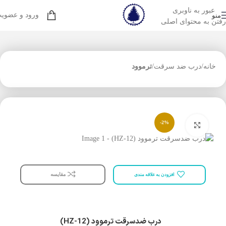
عبور به ناوبری
ورود و عضوی
منو
رفتن به محتوای اصلی
خانه
درب ضد سرقت
ترموود
-2%
بزرگنمایی تصویر
مقایسه
افزودن به علاقه مندی
درب ضدسرقت ترموود (HZ-12)