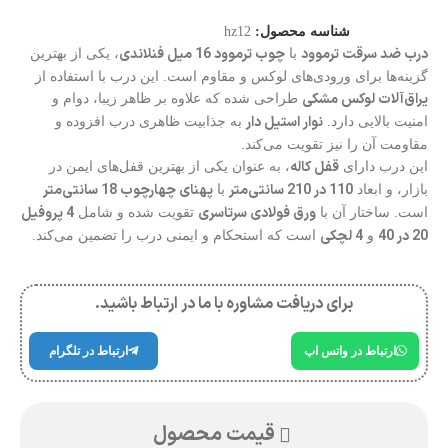
شناسه محصول:
hz12
درب ضد سرقت ترموود
چوب ترموود 16 میل فنلاندی
با
، یکی از بهترین
گزینه‌ها برای ورودی‌های لوکس و مقاوم است. این درب با استفاده از
یراق‌آلات لوکس مشکی
طراحی شده که علاوه بر ظاهر زیبا، دوام و
نوار استیل دار
امنیت بالایی دارد.
به جذابیت ظاهری درب افزوده و
مقاومت آن را نیز تقویت می‌کند.
قفل کاله
این درب دارای
، به عنوان یکی از بهترین قفل‌های ایمن در
110 در 210 سانتی‌متر
پهنای چهارچوب 18 سانتی‌متر
بازار، و ابعاد
با
ورق فولادی سرتاسری
4 پروفیل
است. ساختار آن با
تقویت شده و شامل
20 در 40
4 لچکی
و
است که استحکام و ایمنی درب را تضمین می‌کند.
برای دریافت مشاوره با ما در ارتباط باشید.
ارتباط در واتس اپ
ارتباط در تلگرام
قیمت محصول