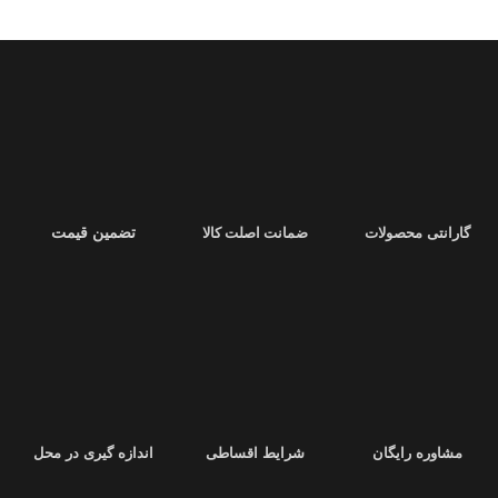
استیل دار
به جذابیت ظاهری درب
درب مدرن ضد سرقت دارای
قفل کاله
افزوده و مقاومت آن را نیز تقویت
برای ایمنی بیشتر است و ابعاد آن
110
می‌کند. این درب دارای
قفل کاله
، به
در 210 سانتی‌متر
با
پهنای چهارچوب 18
عنوان یکی از بهترین قفل‌های ایمن در
سانتی‌متر
است. همچنین، با
ورق فولادی
بازار، و ابعاد
110 در 210 سانتی‌متر
با
سرتاسری
و ساختاری مستحکم شامل
4
پهنای چهارچوب 18 سانتی‌متر
است.
پروفیل 20 در 40
و
4 لچکی
، امنیت و
ساختار آن با
ورق فولادی سرتاسری
استحکام این درب تضمین می‌شود.
تقویت شده و شامل
4 پروفیل 20 در 40
و
4 لچکی
است که استحکام و ایمنی
درب را تضمین می‌کند.
گارانتی محصولات
ضمانت اصلت کالا
تضمین قیمت
مشاوره رایگان
شرایط اقساطی
اندازه گیری در محل