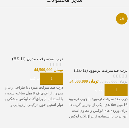
-2%
درب ضدسرقت مدرن (HZ-11)
تومان
44,500,000
درب ضدسرقت ترموود (HZ-12)
گزینه را انتخاب کنید
تومان
54,500,000
تومان
55,800,000
درب ضد سرقت مدرن
با طراحی زیبا و
گزینه را انتخاب کنید
مدرن، از
ام‌دی‌اف 8 میل
ساخته شده و
درب ضد سرقت ترموود
با
چوب ترموود
با استفاده از
یراق‌آلات لوکس مشکی
و
16 میل فنلاندی
، یکی از بهترین گزینه‌ها
نوار استیل خور
، ترکیبی از زیبایی و
برای ورودی‌های لوکس و مقاوم است.
امنیت را به ورودی شما می‌آورد. این
این درب با استفاده از
یراق‌آلات لوکس
درب با
رنگ پلی‌اورتان ترک
پوشش داده
مشکی
طراحی شده که علاوه بر ظاهر
شده که مقاومت بالا در برابر خط و خش
زیبا، دوام و امنیت بالایی دارد.
نوار
و شرایط آب و هوایی را تضمین می‌کند.