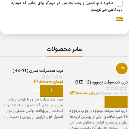
ذخیره نام، ایمیل و وبسایت من در مرورگر برای زمانی که دوباره
دیدگاهی می‌نویسم.
سایر محصولات
-2%
درب ضدسرقت مدرن (HZ-11)
تومان
44,500,000
درب ضدسرقت ترموود (HZ-12)
گزینه را انتخاب کنید
تومان
54,500,000
تومان
55,800,000
درب ضد سرقت مدرن
با طراحی زیبا و
گزینه را انتخاب کنید
مدرن، از
ام‌دی‌اف 8 میل
ساخته شده و با
درب ضد سرقت ترموود
با
چوب ترموود
استفاده از
یراق‌آلات لوکس مشکی
و
نوار
16 میل فنلاندی
، یکی از بهترین گزینه‌ها
استیل خور
، ترکیبی از زیبایی و امنیت را به
برای ورودی‌های لوکس و مقاوم است. این
ورودی شما می‌آورد. این درب با
رنگ
درب با استفاده از
یراق‌آلات لوکس مشکی
پلی‌اورتان ترک
پوشش داده شده که