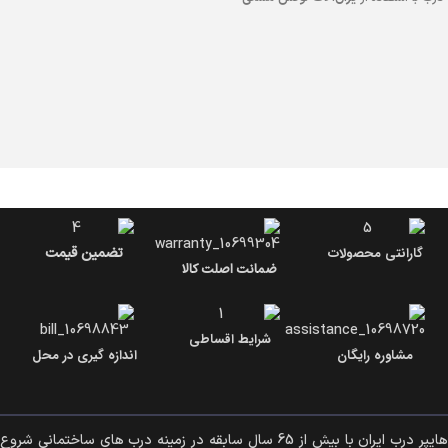
طراحی شده که علاوه بر ظاهر زیبا، دوام و
مقاومت بالا در برابر خط و خش و شرایط
امنیت بالایی دارد.
نوار استیل دار
به
آب و هوایی را تضمین می‌کند. درب مدرن
جذابیت ظاهری درب افزوده و مقاومت آن
ضد سرقت دارای
قفل کاله
برای ایمنی
را نیز تقویت می‌کند. این درب دارای
قفل
بیشتر است و ابعاد آن
110 در 210
کاله
، به عنوان یکی از بهترین قفل‌های
سانتی‌متر
با
پهنای چهارچوب 18
ایمن در بازار، و ابعاد
110 در 210
سانتی‌متر
است. همچنین، با
ورق فولادی
سانتی‌متر
با
پهنای چهارچوب 18
سرتاسری
و ساختاری مستحکم شامل
4
سانتی‌متر
است. ساختار آن با
ورق فولادی
پروفیل 20 در 40
و
4 لچکی
، امنیت و
سرتاسری
تقویت شده و شامل
4 پروفیل
استحکام این درب تضمین می‌شود.
20 در 40
و
4 لچکی
است که استحکام و
ایمنی درب را تضمین می‌کند.
گارانتی محصولات
تضمین قیمت
ضمانت اصلت کالا
شرایط اقساطی
مشاوره رایگان
اندازه گیری در محل
هایپر درب ایران با بیش از 65 سال سابقه در زمینه درب های ساختمانی شروع